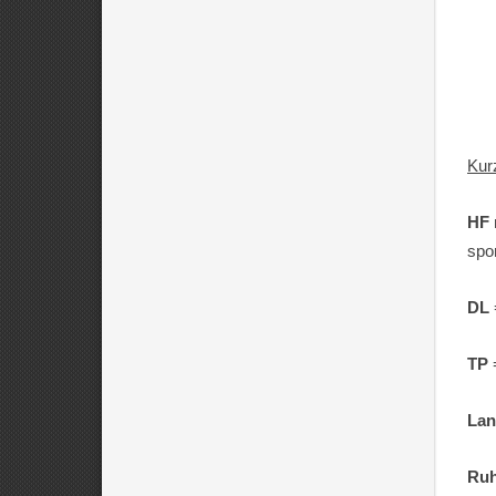
Kur
HF
spo
DL
TP
Lan
Ruh