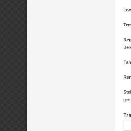
Loc
Tem
Reg
Ber
Fah
Re
Ste
ges
Tra