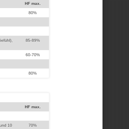
HF max.
80%
efühl),
85-89%
60-70%
80%
HF max.
 und 10
70%