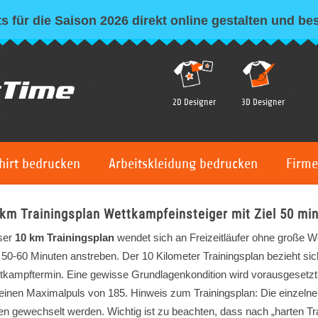
s für die Saison 2026 direkt online gestalten und bes
2D Designer
3D Designer
hirt bedrucken
Arbeitskleidung bedrucken
Firme
km Trainingsplan Wettkampfeinsteiger mit Ziel 50 mi
ser
10 km Trainingsplan
wendet sich an Freizeitläufer ohne große We
 50-60 Minuten anstreben. Der 10 Kilometer Trainingsplan bezieht si
tkampftermin. Eine gewisse Grundlagenkondition wird vorausgesetzt
 einen Maximalpuls von 185. Hinweis zum Trainingsplan: Die einzelne
en gewechselt werden. Wichtig ist zu beachten, dass nach „harten Tr