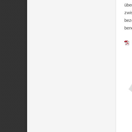
übe
zwi
bez
benö