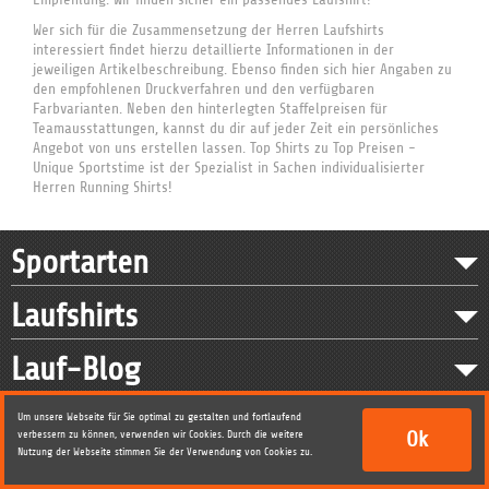
Wer sich für die Zusammensetzung der Herren Laufshirts
interessiert findet hierzu detaillierte Informationen in der
jeweiligen Artikelbeschreibung. Ebenso finden sich hier Angaben zu
den empfohlenen Druckverfahren und den verfügbaren
Farbvarianten. Neben den hinterlegten Staffelpreisen für
Teamausstattungen, kannst du dir auf jeder Zeit ein persönliches
Angebot von uns erstellen lassen. Top Shirts zu Top Preisen -
Unique Sportstime ist der Spezialist in Sachen individualisierter
Herren Running Shirts!
Sportarten
Laufshirts
Lauf-Blog
Service
Um unsere Webseite für Sie optimal zu gestalten und fortlaufend
Ok
verbessern zu können, verwenden wir Cookies.
Durch die weitere
Nutzung der Webseite stimmen Sie der Verwendung von Cookies zu.
Kontakt