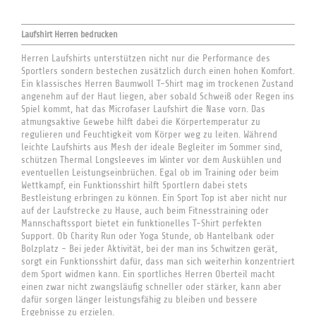
Laufshirt Herren bedrucken
Herren Laufshirts unterstützen nicht nur die Performance des
Sportlers sondern bestechen zusätzlich durch einen hohen Komfort.
Ein klassisches Herren Baumwoll T-Shirt mag im trockenen Zustand
angenehm auf der Haut liegen, aber sobald Schweiß oder Regen ins
Spiel kommt, hat das Microfaser Laufshirt die Nase vorn. Das
atmungsaktive Gewebe hilft dabei die Körpertemperatur zu
regulieren und Feuchtigkeit vom Körper weg zu leiten. Während
leichte Laufshirts aus Mesh der ideale Begleiter im Sommer sind,
schützen Thermal Longsleeves im Winter vor dem Auskühlen und
eventuellen Leistungseinbrüchen. Egal ob im Training oder beim
Wettkampf, ein Funktionsshirt hilft Sportlern dabei stets
Bestleistung erbringen zu können. Ein Sport Top ist aber nicht nur
auf der Laufstrecke zu Hause, auch beim Fitnesstraining oder
Mannschaftssport bietet ein funktionelles T-Shirt perfekten
Support. Ob Charity Run oder Yoga Stunde, ob Hantelbank oder
Bolzplatz - Bei jeder Aktivität, bei der man ins Schwitzen gerät,
sorgt ein Funktionsshirt dafür, dass man sich weiterhin konzentriert
dem Sport widmen kann. Ein sportliches Herren Oberteil macht
einen zwar nicht zwangsläufig schneller oder stärker, kann aber
dafür sorgen länger leistungsfähig zu bleiben und bessere
Ergebnisse zu erzielen.