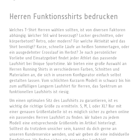
Herren Funktionsshirts bedrucken
Welches T-Shirt Herren wählen sollten, ist von diversen Faktoren
abhängig. Welcher Stil wird bevorzugt? Locker geschnitten, oder
körperbetont? Retro, oder modern? Für welche Aktivität wird das
Shirt benötigt? Kurze, schnelle Läufe an heißen Sommertagen, oder
ein ausgedehnter Crosslauf im Herbst? Je nach persönlicher
Vorliebe und Einsatzgebiet findet jeder Athlet das passende
Laufshirt bei Unique Sportstime. Wir bieten eine große Auswahl an
Herren Running Shirts in verschiedenen Farben, Schnitten und
Materialien an, die sich in unserem Konfigurator einfach selbst
gestalten lassen. Vom schlichten Kurzarm Modell in schwarz bis hin
zum auffälligen Langarm Laufshirt für Herren, das Spektrum an
funktionellen Laufshirts ist riesig.
Um einen optimalen Sitz des Laufshirts zu garantieren, ist es
wichtig die richtige Größe zu ermitteln. S, M, L oder XL? Nur mit
einer genauen Größentabelle ist es möglich sicher zu gehen online
ein passendes Herren Laufshirt zu finden. Wir haben zu jedem
Modell eine entsprechende Größeninfo im Artikel hinterlegt.
Solltest du trotzdem unsicher sein, kannst du dich gerne an
unseren Kundenservice wenden, und wir geben dir eine individuelle
Empfehlung. Wir finden sicher ein passendes Laufshirt!