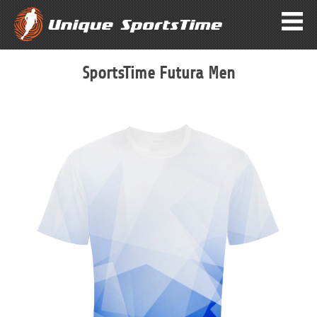
SportsTime Futura Men
Zum
Ende
der
Bildergalerie
springen