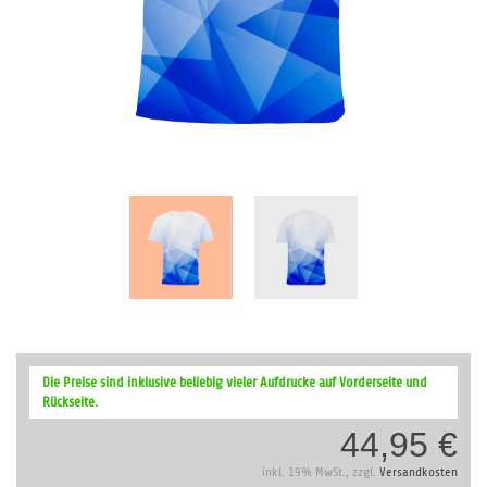
Zum
Anfang
Die Preise sind inklusive beliebig vieler Aufdrucke auf Vorderseite und
der
Rückseite.
Bildergalerie
44,95 €
springen
inkl. 19% MwSt., zzgl.
Versandkosten