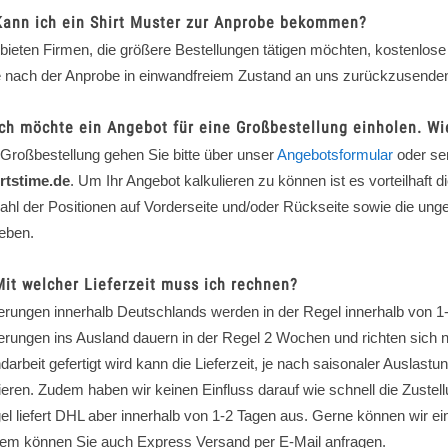
Kann ich ein Shirt Muster zur Anprobe bekommen?
 bieten Firmen, die größere Bestellungen tätigen möchten, kostenlose
te nach der Anprobe in einwandfreiem Zustand an uns zurückzusende
Ich möchte ein Angebot für eine Großbestellung einholen. W
 Großbestellung gehen Sie bitte über unser
Angebotsformular
oder se
rtstime.de
. Um Ihr Angebot kalkulieren zu können ist es vorteilhaft
ahl der Positionen auf Vorderseite und/oder Rückseite sowie die ung
eben.
Mit welcher Lieferzeit muss ich rechnen?
ferungen innerhalb Deutschlands werden in der Regel innerhalb von 1
ferungen ins Ausland dauern in der Regel 2 Wochen und richten sich 
arbeit gefertigt wird kann die Lieferzeit, je nach saisonaler Auslast
ieren. Zudem haben wir keinen Einfluss darauf wie schnell die Zustell
el liefert DHL aber innerhalb von 1-2 Tagen aus. Gerne können wir e
em können Sie auch Express Versand per E-Mail anfragen.