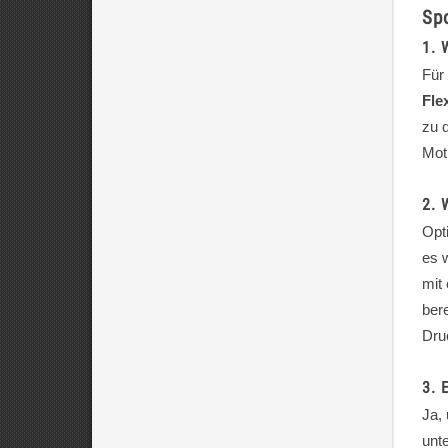
Sp
1. 
Für
Fle
zu 
Mot
2. 
Opti
es 
mit
bere
Dru
3. 
Ja,
unt