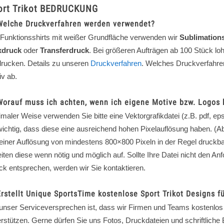
ort Trikot BEDRUCKUNG
Welche Druckverfahren werden verwendet?
 Funktionsshirts mit weißer Grundfläche verwenden wir
Sublimation
xdruck
oder
Transferdruck
. Bei größeren Aufträgen ab 100 Stück loh
drucken. Details zu unseren
Druckverfahren
. Welches Druckverfahren
iv ab.
Worauf muss ich achten, wenn ich eigene Motive bzw. Logos
maler Weise verwenden Sie bitte eine Vektorgrafikdatei (z.B. pdf, eps,
wichtig, dass diese eine ausreichend hohen Pixelauflösung haben. (
 einer Auflösung von mindestens 800×800 Pixeln in der Regel druckbar
iten diese wenn nötig und möglich auf. Sollte Ihre Datei nicht den An
ck entsprechen, werden wir Sie kontaktieren.
Erstellt Unique SportsTime kostenlose Sport Trikot Designs f
 unser Serviceversprechen ist, dass wir Firmen und Teams kostenlos 
erstützen. Gerne dürfen Sie uns Fotos, Druckdateien und schriftliche