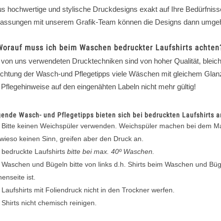
us hochwertige und stylische Druckdesigns exakt auf Ihre Bedürfni
assungen mit unserem Grafik-Team können die Designs dann umgehe
Worauf muss ich beim Waschen bedruckter Laufshirts achten
e von uns verwendeten Drucktechniken sind von hoher Qualität, bleiche
chtung der Wasch-und Pflegetipps viele Wäschen mit gleichem Glanz 
 Pflegehinweise auf den eingenähten Labeln nicht mehr gültig!
gende Wasch- und Pflegetipps bieten sich bei bedruckten Laufshirts a
Bitte keinen Weichspüler verwenden. Weichspüler machen bei dem Mat
wieso keinen Sinn, greifen aber den Druck an.
bedruckte Laufshirts
bitte bei max. 40º Waschen.
Waschen und Bügeln bitte von links d.h. Shirts beim Waschen und Bü
nenseite ist.
Laufshirts mit Foliendruck nicht in den Trockner werfen.
Shirts nicht chemisch reinigen.