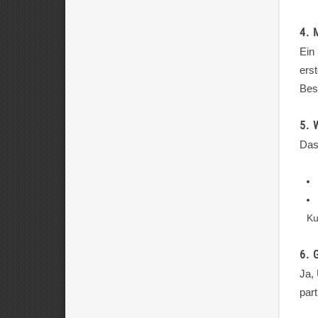
4. 
Ein
ers
Bes
5. 
Das
Ku
6. 
Ja,
par