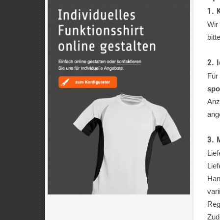
1. 
Wir
bit
2. 
Für
spo
Anz
ang
3. 
Lie
Lie
Hand
vari
Reg
Zud