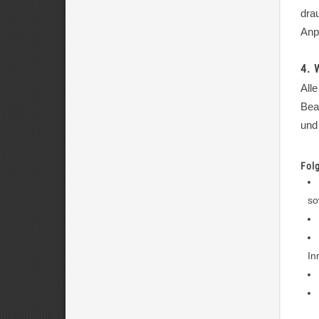
dra
Anp
4. 
All
Bea
und
Fol
so
In