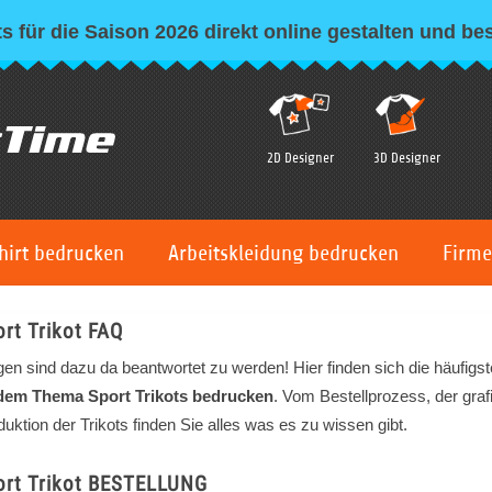
s für die Saison 2026 direkt online gestalten und bes
2D Designer
3D Designer
hirt bedrucken
Arbeitskleidung bedrucken
Firme
rt Trikot FAQ
gen sind dazu da beantwortet zu werden! Hier finden sich die häufigs
dem Thema
Sport Trikots bedrucken
. Vom Bestellprozess, der gra
uktion der Trikots finden Sie alles was es zu wissen gibt.
ort Trikot BESTELLUNG