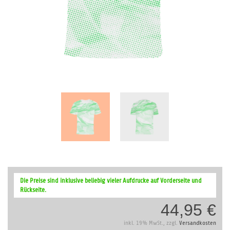
Zum
Anfang
Die Preise sind inklusive beliebig vieler Aufdrucke auf Vorderseite und
der
Rückseite.
Bildergalerie
44,95 €
springen
inkl. 19% MwSt., zzgl.
Versandkosten