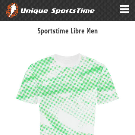
Sportstime Libre Men
Zum
Ende
der
Bildergalerie
springen