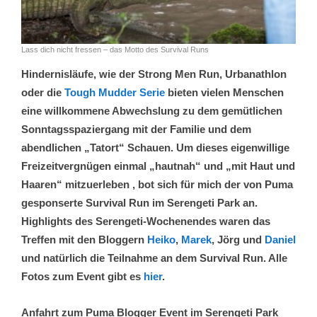
Lass dich nicht fressen – das Motto des Survival Runs
Hindernisläufe, wie der Strong Men Run, Urbanathlon
oder die
Tough Mudder Serie
bieten vielen Menschen
eine willkommene Abwechslung zu dem gemütlichen
Sonntagsspaziergang mit der Familie und dem
abendlichen „Tatort“ Schauen. Um dieses eigenwillige
Freizeitvergnügen einmal „hautnah“ und „mit Haut und
Haaren“ mitzuerleben , bot sich für mich der von Puma
gesponserte Survival Run im Serengeti Park an.
Highlights des Serengeti-Wochenendes waren das
Treffen mit den Bloggern
Heiko
,
Marek
, Jörg und
Daniel
und natürlich die Teilnahme an dem Survival Run. Alle
Fotos zum Event gibt es
hier
.
Anfahrt zum Puma Blogger Event im Serengeti Park