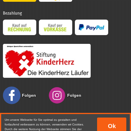
Bezahlung
Folgen
Folgen
Sie uns
Sie uns
Um unsere Webseite für Sie optimal zu gestalten und
fortlaufend verbessern zu können, verwenden wir Cookies.
Ok
Durch die weitere Nutzung der Webseite stimmen Sie der
auf
auf