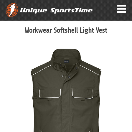
Workwear Softshell Light Vest
Zum
Ende
der
Bildergalerie
springen