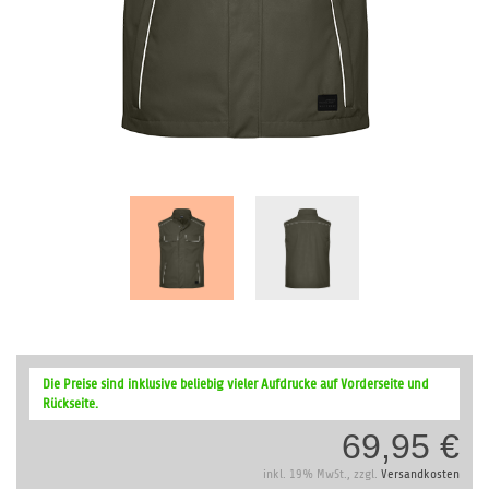
Zum
Anfang
Die Preise sind inklusive beliebig vieler Aufdrucke auf Vorderseite und
der
Rückseite.
Bildergalerie
69,95 €
springen
inkl. 19% MwSt., zzgl.
Versandkosten