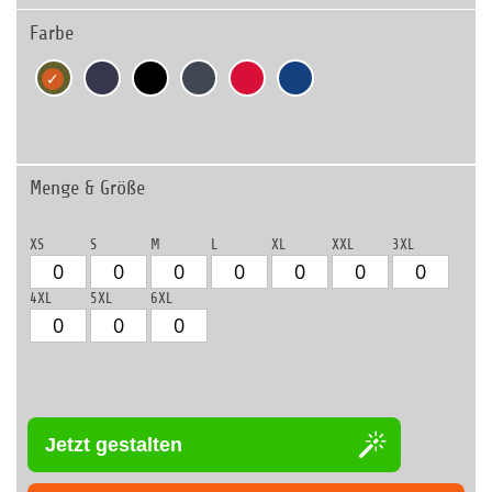
Farbe
Menge & Größe
XS
S
M
L
XL
XXL
3XL
4XL
5XL
6XL
Jetzt gestalten