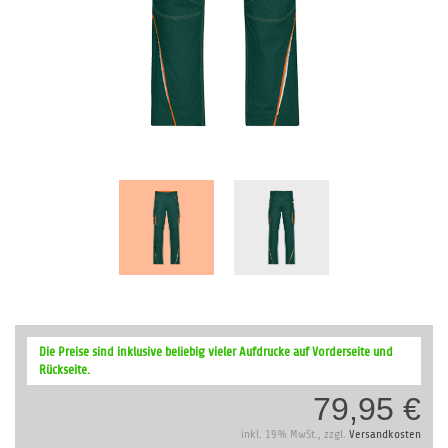
Zum
Anfang
Die Preise sind inklusive beliebig vieler Aufdrucke auf Vorderseite und
der
Rückseite.
Bildergalerie
79,95 €
springen
inkl. 19% MwSt., zzgl.
Versandkosten