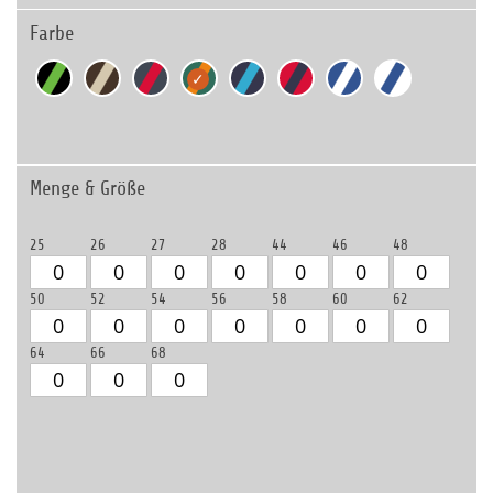
Farbe
Menge & Größe
25
26
27
28
44
46
48
50
52
54
56
58
60
62
64
66
68