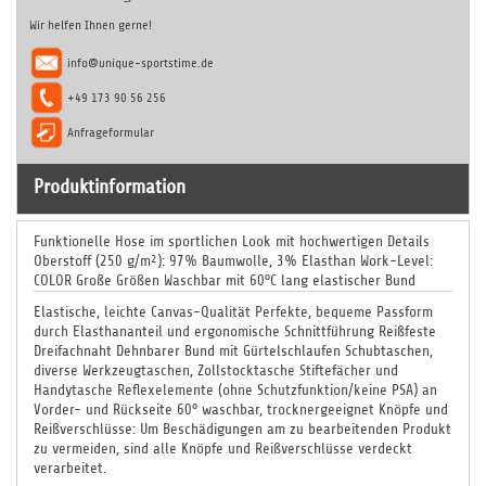
Wir helfen Ihnen gerne!
info@unique-sportstime.de
+49 173 90 56 256
Anfrageformular
Produktinformation
Funktionelle Hose im sportlichen Look mit hochwertigen Details
Oberstoff (250 g/m²): 97% Baumwolle, 3% Elasthan Work-Level:
COLOR Große Größen Waschbar mit 60°C lang elastischer Bund
Elastische, leichte Canvas-Qualität Perfekte, bequeme Passform
durch Elasthananteil und ergonomische Schnittführung Reißfeste
Dreifachnaht Dehnbarer Bund mit Gürtelschlaufen Schubtaschen,
diverse Werkzeugtaschen, Zollstocktasche Stiftefächer und
Handytasche Reflexelemente (ohne Schutzfunktion/keine PSA) an
Vorder- und Rückseite 60° waschbar, trocknergeeignet Knöpfe und
Reißverschlüsse: Um Beschädigungen am zu bearbeitenden Produkt
zu vermeiden, sind alle Knöpfe und Reißverschlüsse verdeckt
verarbeitet.