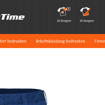
2D Designer
3D Designer
hirt bedrucken
Arbeitskleidung bedrucken
Firme