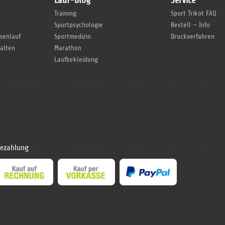
Lauf-Blog
Service
Training
Sport Trikot FAQ
Sportpsychologie
Bestell – Info
rmenlauf
Sportmedizin
Druckverfahren
talten
Marathon
Laufbekleidung
ezahlung