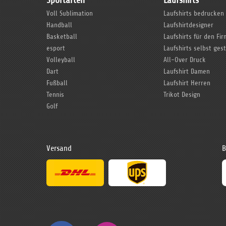
Sportarten
Laufshirts
Voll Sublimation
Laufshirts bedrucken
Handball
Laufshirtdesigner
Basketball
Laufshirts für den Fi
esport
Laufshirts selbst ges
Volleyball
All-Over Druck
Dart
Laufshirt Damen
Fußball
Laufshirt Herren
Tennis
Trikot Design
Golf
Versand
B