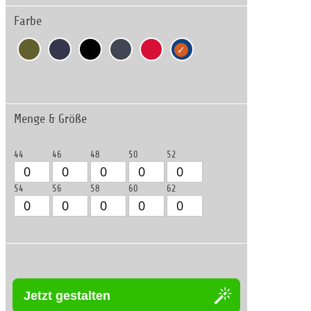
Farbe
Menge & Größe
44
46
48
50
52
54
56
58
60
62
Jetzt gestalten