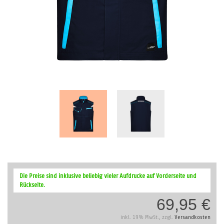
Zum
Anfang
Die Preise sind inklusive beliebig vieler Aufdrucke auf Vorderseite und
der
Rückseite.
Bildergalerie
69,95 €
springen
inkl. 19% MwSt., zzgl.
Versandkosten