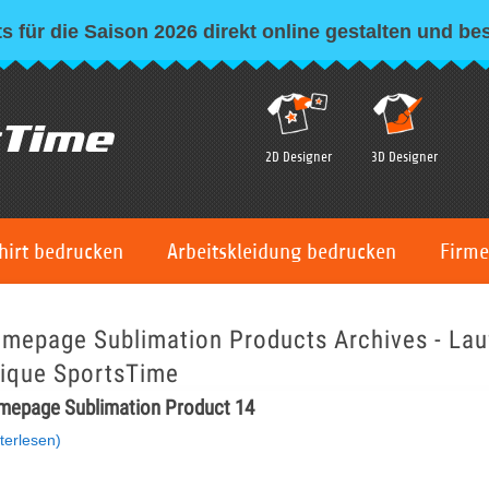
s für die Saison 2026 direkt online gestalten und bes
2D Designer
3D Designer
hirt bedrucken
Arbeitskleidung bedrucken
Firme
mepage Sublimation Products Archives - Lauf
ique SportsTime
epage Sublimation Product 14
terlesen)