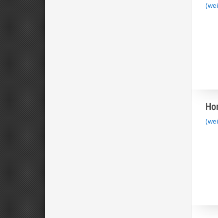
(wei
Hom
(wei