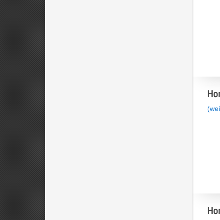
Hom
(wei
Hom