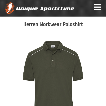
Herren Workwear Poloshirt
Zum
Ende
der
Bildergalerie
springen