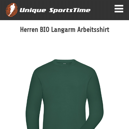
Herren BIO Langarm Arbeitsshirt
Zum
Ende
der
Bildergalerie
springen