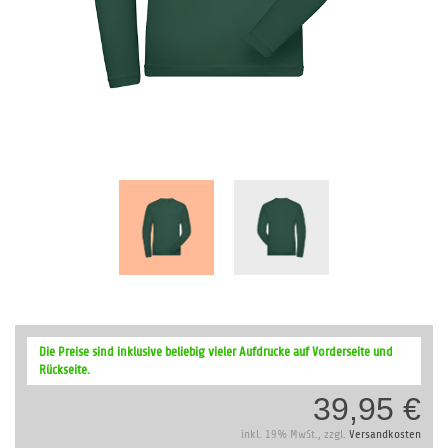
Zum
Anfang
Die Preise sind inklusive beliebig vieler Aufdrucke auf Vorderseite und
der
Rückseite.
Bildergalerie
39,95 €
springen
inkl. 19% MwSt., zzgl.
Versandkosten