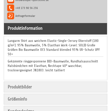
info@unique-sportstime.de
+49 173 90 56 256
Anfrageformular
Produktinformation
Langarm Shirt aus weichem Elastic-Single-Jersey Oberstoff (180
g/m²): 95% Baumwolle, 5% Elasthan Work-Level: SOLID Große
Größen Bio Baumwolle OCS Standard blended 95% UV-Schutz UPF
50+
Gekämmte ringgesponnene BIO-Baumwolle, Rundhalsausschnitt
Halsbündchen mit Elasthan, Necktape 40° waschbar,
trocknergeeignet JN1803: leicht tailliert
Produktbilder
Größeninfo