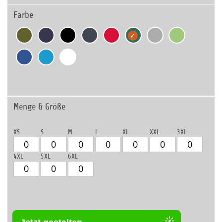
Farbe
Menge & Größe
XS
S
M
L
XL
XXL
3XL
4XL
5XL
6XL