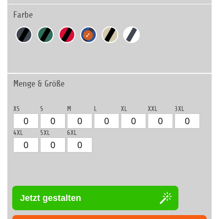
Farbe
Menge & Größe
XS
S
M
L
XL
XXL
3XL
4XL
5XL
6XL
Jetzt gestalten