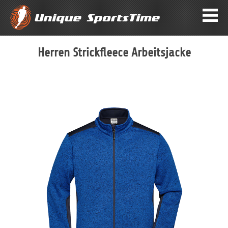
Herren Strickfleece Arbeitsjacke
Zum
Ende
der
Bildergalerie
springen