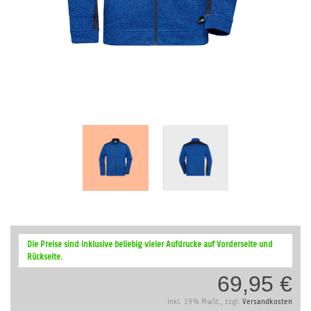
Zum
Anfang
Die Preise sind inklusive beliebig vieler Aufdrucke auf Vorderseite und
der
Rückseite.
Bildergalerie
69,95 €
springen
inkl. 19% MwSt., zzgl.
Versandkosten