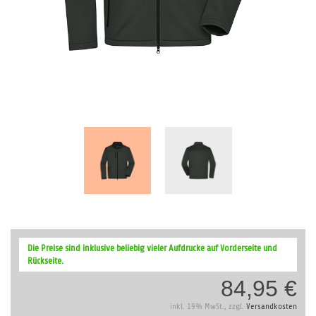
Zum
Anfang
Die Preise sind inklusive beliebig vieler Aufdrucke auf Vorderseite und
der
Rückseite.
Bildergalerie
84,95 €
springen
inkl. 19% MwSt., zzgl.
Versandkosten