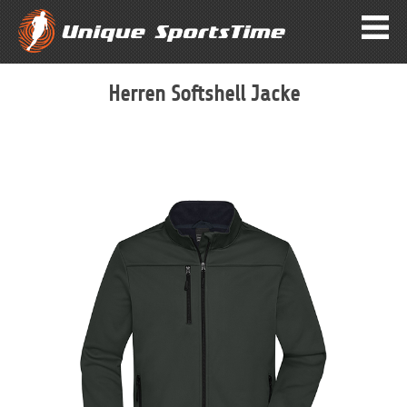
Herren Softshell Jacke
Zum
Ende
der
Bildergalerie
springen