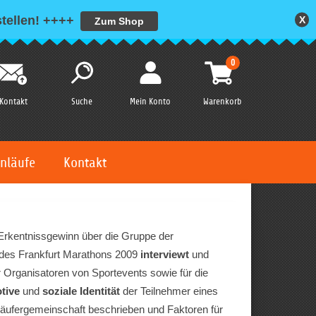
tellen!
++++
X
Zum Shop
0
Kontakt
Suche
Mein Konto
Warenkorb
nläufe
Kontakt
n Erkentnissgewinn über die Gruppe der
 des Frankfurt Marathons 2009
interviewt
und
r Organisatoren von Sportevents sowie für die
tive
und
soziale
Identität
der Teilnehmer eines
Läufergemeinschaft beschrieben und Faktoren für