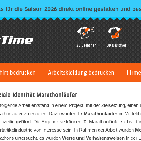
s für die Saison 2026 direkt online gestalten und bes
2D Designer
3D Designer
hirt bedrucken
Arbeitskleidung bedrucken
Firme
iale Identität Marathonläufer
 folgende Arbeit entstand in einem Projekt, mit der Zielsetzung, eine
athonläufer zu erzielen. Dazu wurden
17 Marathonläufer
im Vorfeld
chzeitig
gefilmt
. Die Ergebnisse können für Marathonläufer selbst, fü
rtartikelindustrie von Interesse sein. In Rahmen der Arbeit wurden
Mo
athons untersucht, es wurden
Werte und Verhaltensweisen
in der 