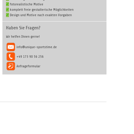
✔
fotorealistische Motive
✔
komplett freie gestalterische Möglichkeiten
✔
Design und Motive nach exakten Vorgaben
Haben Sie Fragen?
Wir helfen Ihnen gerne!
info@unique-sportstime.de
+49 173 90 56 256
Anfrageformular