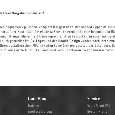
h Ihren Vorgaben produziert!
nen bequemen Zip-Hoodie komplett frei gestalten. Der Hooded Zipper ist aus
hm auf der Haut trägt. Die glatte Außenseite ermöglicht eine besonders brillia
leidung mit angenehmer Haptik uneingeschränkt zu bedrucken. In Zusammenspie
Logos
Hoodie
Design
nach ihren ex
n auch gemütlich ist. Die
und das
werden
 Ihren gestalterischen Möglichkeiten keine Grenzen gesetzt. Das Besondere: De
ch folienbasierte Aufdrucke beeinflusst wird. Profitieren Sie von unserer flex
.
Lauf-Blog
Service
Training
Sport Trikot FAQ
Sportpsychologie
Bestell – Info