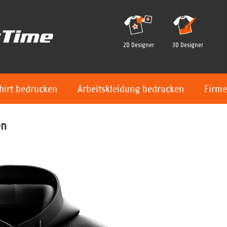
2D Designer
3D Designer
hirt bedrucken
Arbeitskleidung bedrucken
Firme
en