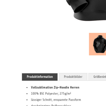
Zum
Anfang
Produktinformation
Produktbilder
Größenin
der
Bildergalerie
springen
Vollsublimation Zip-Hoodie Herren
100% BSC Polyester; 275g/m²
lässiger Schnitt, enspannte Passform
durchgängiger Reißverschluss