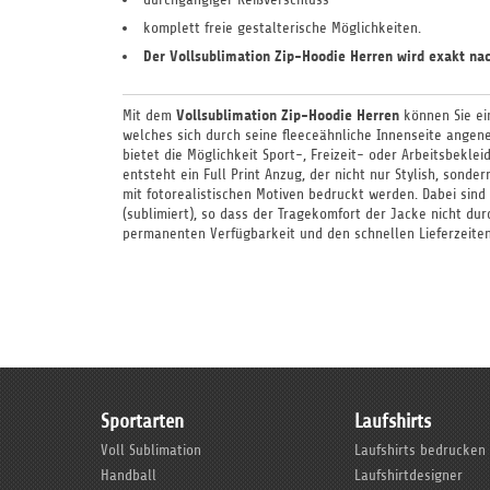
komplett freie gestalterische Möglichkeiten.
Der Vollsublimation Zip-Hoodie Herren
wird
exakt nac
Vollsublimation Zip-Hoodie Herren
Mit dem
können Sie ei
welches sich durch seine fleeceähnliche Innenseite angene
bietet die Möglichkeit Sport-, Freizeit- oder Arbeitsbek
entsteht ein Full Print Anzug, der nicht nur Stylish, sonder
mit fotorealistischen Motiven bedruckt werden. Dabei sind
(sublimiert), so dass der Tragekomfort der Jacke nicht dur
permanenten Verfügbarkeit und den schnellen Lieferzeiten
Sportarten
Laufshirts
Voll Sublimation
Laufshirts bedrucken
Handball
Laufshirtdesigner