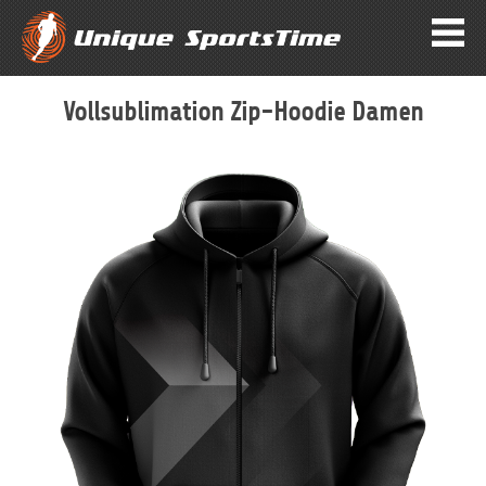
Vollsublimation Zip-Hoodie Damen
Zum
Ende
der
Bildergalerie
springen