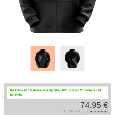
Zum
Anfang
Die Preise sind inklusive beliebig vieler Aufdrucke auf Vorderseite und
der
Rückseite.
Bildergalerie
74,95 €
springen
inkl. 19% MwSt., zzgl.
Versandkosten