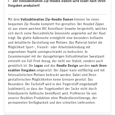
Der Vollsublimation Zip-Hoodie Damen
wird
exakt nach Ihren
Vorgaben produziert!
Vollsublimation Zip-Hoodie Damen
Mit dem
können Sie einen
bequemen Zip-Hoodie komplett frei gestalten. Der Hooded Zipper
ist aus einem weichem BSC Kunstfaser Gewebe hergestellt, welches
sich durch seine fleeceähnliche Innenseite angenehm auf der Haut
trägt. Die glatte Außenseite ermöglicht eine besonders brilliante
und detaillierte Darstellung von Motiven. Das Material bietet die
Möglichkeit Sport-, Freizeit- oder Arbeitsbekleidung mit
angenehmer Haptik uneingeschränkt zu bedrucken. In
Zusammenspiel mit der dazugehörigen Vollsublimation Sweatpant
entsteht ein Full Print Anzug, der nicht nur Stylish, sondern auch
Logos
Hoodie
Design
nach ihren
gemütlich ist. Die
und das
werden
exakten Vorgaben
umgesetzt. Der Zipper kann vollflächig und mit
fotorealistischen Motiven bedruckt werden. Dabei sind Ihren
gestalterischen Möglichkeiten keine Grenzen gesetzt. Das
Besondere: Der Farbstoff wird in den Trägerstoff eingedampft
(sublimiert), so dass der Tragekomfort der Jacke nicht durch
folienbasierte Aufdrucke beeinflusst wird. Profitieren Sie von
unserer flexiblen Produktion ohne Mindestbestellmenge, der
permanenten Verfügbarkeit und den schnellen Lieferzeiten.