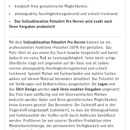
komplett freie gestalterische Möglichkeiten.
atmungsaktiv, feuchtigkeitsregulierend und schnell trocknend
Das Vollsublimation Poloshirt Pro Herren
wird
exakt nach
Ihren Vorgaben produziert!
Vollsublimation Poloshirt Pro Herren
Mit dem
können sie ein
professionelles Funktions-
Poloshirt 100% frei gestalten. Das
Polo-Shirt ist aus einem Dry Touch Gewebe hergestellt
und bietet
dadurch ein extra Maß an Leistungsfähigkeit. Seine mesh-artige
Oberfläche trägt sich angenehm auf der Haut und ist zudem
extrem atmungsaktiv, feuchtigkeitsregulierend und schnell
trocknend. Speziell Motive mit Farbverläufen und matten Farben
wirken auf diesem Material besonders detailliert. D
as Poloshirt ist
Logos
mit Stehkragen und Reißverschluss ausgestattet. Die
und
Shirt Design
nach ihren exakten Vorgaben
das
werden
umgesetzt.
Das Polo kann vollflächig und mit fotorealistischen Motiven
bedruckt werden. Dabei sind Ihren gestalterischen Möglichkeiten
keine Grenzen gesetzt. Das Besondere: Der Farbstoff wird in den
Trägerstoff eingedampft (sublimiert), so dass die Atmungsaktivität
und Funktionalität des Stoffes nicht durch Aufdrucke beeinflusst
werden. Profitieren Sie von unserer flexiblen Produktion ohne
Mindestbestellmenge, der permanenten Verfügbarkeit und den