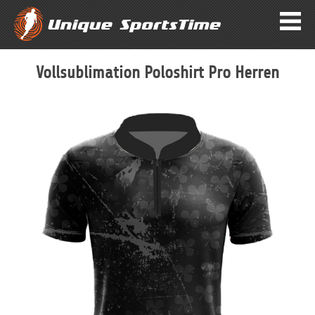
Vollsublimation Poloshirt Pro Herren
Zum
Ende
der
Bildergalerie
springen