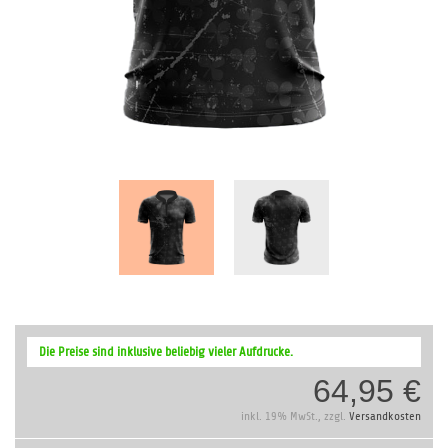
Zum
Anfang
Die Preise sind inklusive beliebig vieler Aufdrucke.
der
64,95 €
Bildergalerie
springen
inkl. 19% MwSt., zzgl.
Versandkosten