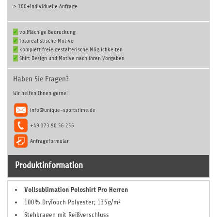
> 100+
individuelle Anfrage
✔
vollflächige Bedruckung
✔
fotorealistische Motive
✔
komplett freie gestalterische Möglichkeiten
✔
Shirt Design und Motive nach ihren Vorgaben
Haben Sie Fragen?
Wir helfen Ihnen gerne!
info@unique-sportstime.de
+49 173 90 56 256
Anfrageformular
Produktinformation
Vollsublimation Poloshirt Pro Herren
100% DryTouch Polyester; 135g/m²
Stehkragen mit Reißverschluss