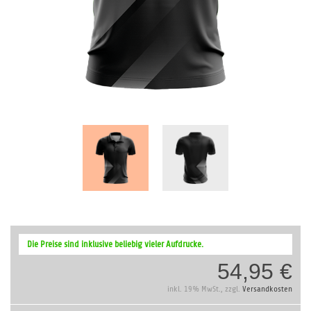
Zum
Anfang
Die Preise sind inklusive beliebig vieler Aufdrucke.
der
54,95 €
Bildergalerie
springen
inkl. 19% MwSt., zzgl.
Versandkosten