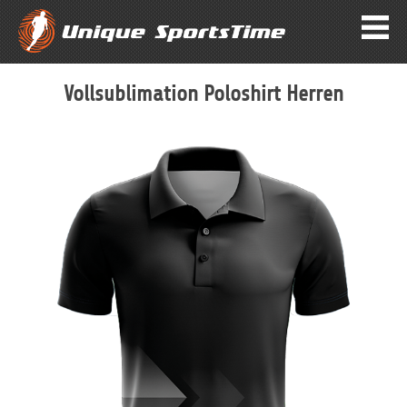
Vollsublimation Poloshirt Herren
Zum
Ende
der
Bildergalerie
springen