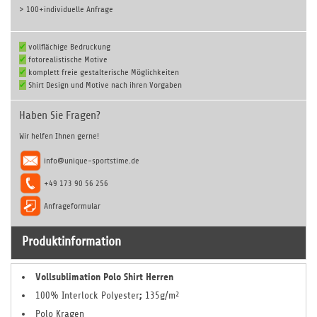
> 100+
individuelle Anfrage
✔
vollflächige Bedruckung
✔
fotorealistische Motive
✔
komplett freie gestalterische Möglichkeiten
✔
Shirt Design und Motive nach ihren Vorgaben
Haben Sie Fragen?
Wir helfen Ihnen gerne!
info@unique-sportstime.de
+49 173 90 56 256
Anfrageformular
Produktinformation
Vollsublimation Polo Shirt Herren
;
100% Interlock Polyester
135g/m²
Polo Kragen