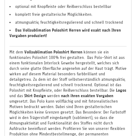
optional mit Knopfleiste oder Reißverschluss bestellbar
komplett freie gestalterische Möglichkeiten.
atmungsaktiv, feuchtigkeitsregulierend und schnell trocknend
Das Vollsublimation Poloshirt Herren
wird
exakt nach Ihren
Vorgaben produziert!
Vollsublimation Poloshirt Herren
Mit dem
können sie ein
funktionales Poloshirt 100% frei gestalten. Das Polo-Shirt ist aus
einem funktionalen Interlock Gewebe hergestellt, welches sich
durch seine glatte Oberfläche angenehm auf der Haut trägt. Motive
wirken auf diesem Material besonders farbbrilliant und
detailgetreu. Zu dem ist der Stoff selbstverständlich atmungsaktiv,
feuchtigkeitsregulierend und schnell trocknend. Optional ist das
Logos
Poloshirt mit Knopfleiste, oder Reißverschluss bestellbar. Die
Shirt Design
nach ihren exakten Vorgaben
und das
werden
umgesetzt. Das Polo kann vollflächig und mit fotorealistischen
Motiven bedruckt werden. Dabei sind Ihren gestalterischen
Möglichkeiten keine Grenzen gesetzt. Das Besondere: Der Farbstoff
wird in den Trägerstoff eingedampft (sublimiert), so dass die
Atmungsaktivität und Funktionalität des Stoffes nicht durch
Aufdrucke beeinflusst werden. Profitieren Sie von unserer flexiblen
Produktion ohne Mindestbestellmenge, der permanenten