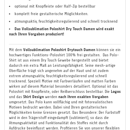
optional mit Knopfleiste oder Half-Zip bestellbar
komplett freie gestalterische Möglichkeiten.
atmungsaktiv, feuchtigkeitsregulierend und schnell trocknend
Das Vollsublimation Poloshirt Dry Touch Damen
wird
exakt
nach Ihren Vorgaben produziert!
Vollsublimation Poloshirt Drytouch Damen
Mit dem
können sie ein
hochwertiges Funktions-
Poloshirt 100% frei gestalten. Das Polo-
Shirt ist aus einem Dry Touch Gewebe hergestellt
und bietet
dadurch ein extra Maß an Leistungsfähigkeit. Seine mesh-artige
Oberfläche trägt sich angenehm auf der Haut und ist zudem
extrem atmungsaktiv, feuchtigkeitsregulierend und schnell
trocknend. Speziell Motive mit Farbverläufen und matten Farben
wirken auf diesem Material besonders detailliert.
Optional ist das
Logos
Poloshirt mit Knopfleiste, oder Reißverschluss bestellbar. Die
Shirt Design
nach ihren exakten Vorgaben
und das
werden
umgesetzt. Das Polo kann vollflächig und mit fotorealistischen
Motiven bedruckt werden. Dabei sind Ihren gestalterischen
Möglichkeiten keine Grenzen gesetzt. Das Besondere: Der Farbstoff
wird in den Trägerstoff eingedampft (sublimiert), so dass die
Atmungsaktivität und Funktionalität des Stoffes nicht durch
Aufdrucke beeinflusst werden. Profitieren Sie von unserer flexiblen