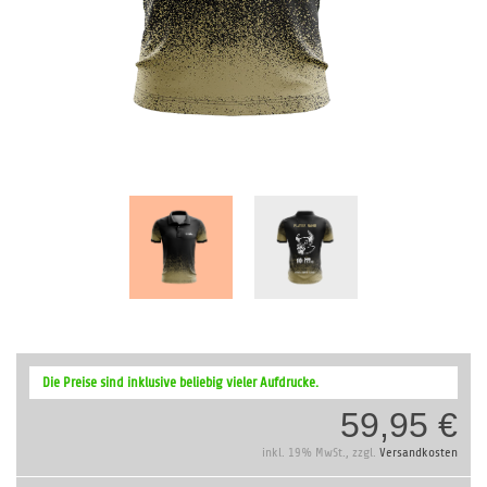
Zum
Anfang
Die Preise sind inklusive beliebig vieler Aufdrucke.
der
59,95 €
Bildergalerie
springen
inkl. 19% MwSt., zzgl.
Versandkosten