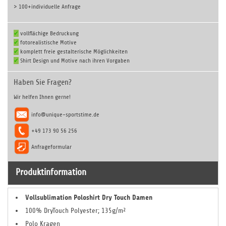
> 100+
individuelle Anfrage
✔
vollflächige Bedruckung
✔
fotorealistische Motive
✔
komplett freie gestalterische Möglichkeiten
✔
Shirt Design und Motive nach ihren Vorgaben
Haben Sie Fragen?
Wir helfen Ihnen gerne!
info@unique-sportstime.de
+49 173 90 56 256
Anfrageformular
Produktinformation
Vollsublimation Poloshirt Dry Touch Damen
100% DryTouch Polyester; 135g/m²
Polo Kragen