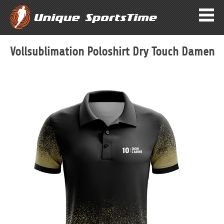
Vollsublimation Poloshirt Dry Touch Damen
Zum
Ende
der
Bildergalerie
springen