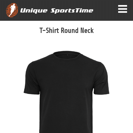
T-Shirt Round Neck
Zum
Ende
der
Bildergalerie
springen