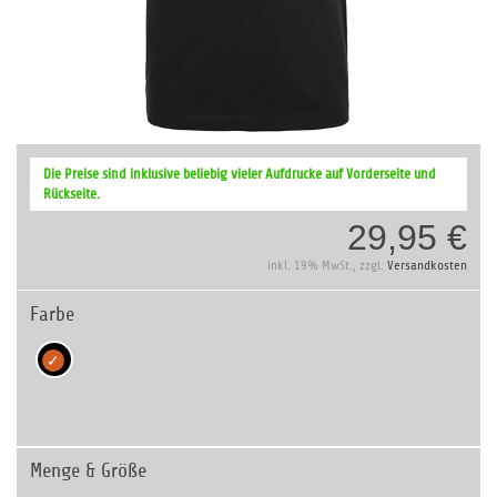
Zum
Anfang
Die Preise sind inklusive beliebig vieler Aufdrucke auf Vorderseite und
der
Rückseite.
Bildergalerie
29,95 €
springen
inkl. 19% MwSt., zzgl.
Versandkosten
Farbe
Menge & Größe