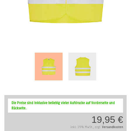
Zum
Anfang
Die Preise sind inklusive beliebig vieler Aufdrucke auf Vorderseite und
der
Rückseite.
Bildergalerie
19,95 €
springen
inkl. 19% MwSt., zzgl.
Versandkosten