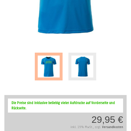
Zum
Anfang
Die Preise sind inklusive beliebig vieler Aufdrucke auf Vorderseite und
der
Rückseite.
Bildergalerie
29,95 €
springen
inkl. 19% MwSt., zzgl.
Versandkosten