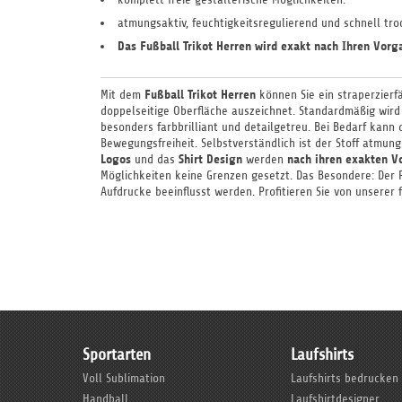
atmungsaktiv, feuchtigkeitsregulierend und schnell tr
Das Fußball Trikot Herren wird exakt nach Ihren Vorg
Fußball
Trikot
Herren
Mit dem
können Sie ein straperzierf
doppelseitige Oberfläche auszeichnet. Standardmäßig wird 
besonders farbbrilliant und detailgetreu. Bei Bedarf kan
Bewegungsfreiheit. Selbstverständlich ist der Stoff atmung
Logos
Shirt Design
nach ihren exakten V
und das
werden
Möglichkeiten keine Grenzen gesetzt. Das Besondere: Der Fa
Aufdrucke beeinflusst werden. Profitieren Sie von unsere
Sportarten
Laufshirts
Voll Sublimation
Laufshirts bedrucken
Handball
Laufshirtdesigner