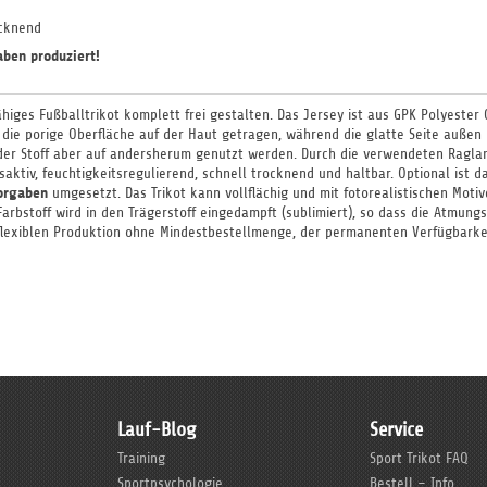
ocknend
aben produziert!
ähiges Fußballtrikot komplett frei gestalten. Das Jersey ist aus GPK Polyester
die porige Oberfläche auf der Haut getragen, während die glatte Seite außen 
n der Stoff aber auf andersherum genutzt werden. Durch die verwendeten Ragla
saktiv, feuchtigkeitsregulierend, schnell trocknend und haltbar. Optional ist d
orgaben
umgesetzt. Das Trikot kann vollflächig und mit fotorealistischen Moti
rbstoff wird in den Trägerstoff eingedampft (sublimiert), so dass die Atmungsa
r flexiblen Produktion ohne Mindestbestellmenge, der permanenten Verfügbarke
Lauf-Blog
Service
Training
Sport Trikot FAQ
Sportpsychologie
Bestell – Info