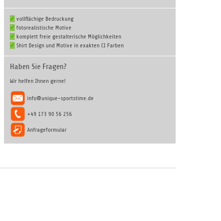
✔
vollflächige Bedruckung
✔
fotorealistische Motive
✔
komplett freie gestalterische Möglichkeiten
✔
Shirt Design und Motive in exakten CI Farben
Haben Sie Fragen?
Wir helfen Ihnen gerne!
info@unique-sportstime.de
+49 173 90 56 256
Anfrageformular