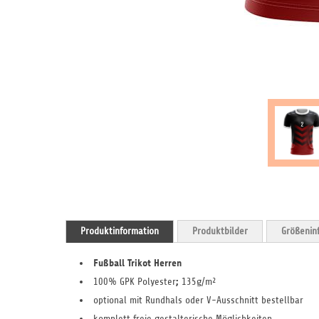
Zum
Anfang
Produktinformation
Produktbilder
Größenin
der
Bildergalerie
springen
Fußball Trikot Herren
;
100% GPK Polyester
135g/m²
optional mit Rundhals oder V-Ausschnitt bestellbar
komplett freie gestalterische Möglichkeiten.