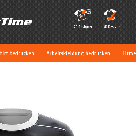
2D Designer
3D Designer
hirt bedrucken
Arbeitskleidung bedrucken
Firme