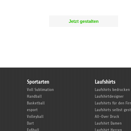
Jetzt gestalten
Sportarten
Laufshirts
Voll Sublimation
Laufshirts bedrucken
Handball
Laufshirtdesigner
Basketball
Laufshirts für den Fi
esport
Laufshirts selbst ges
Volleyball
All-Over Druck
Dart
Laufshirt Damen
Fußball
Laufshirt Herren