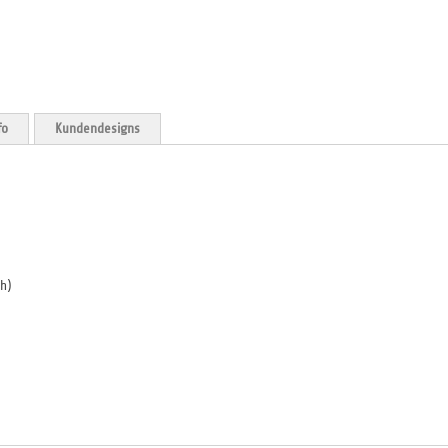
fo
Kundendesigns
h)