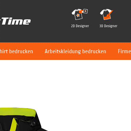
2D Designer
3D Designer
hirt bedrucken
Arbeitskleidung bedrucken
Firme