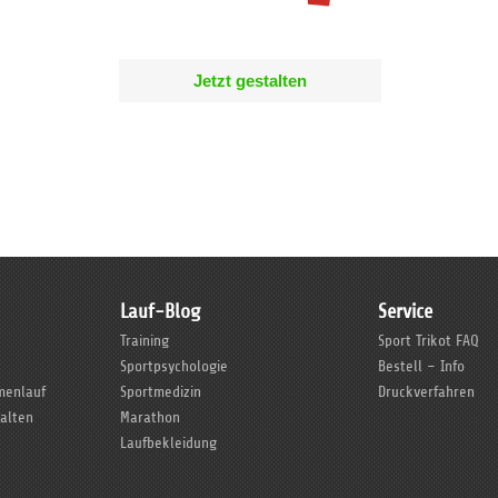
Jetzt gestalten
Lauf-Blog
Service
Training
Sport Trikot FAQ
Sportpsychologie
Bestell – Info
rmenlauf
Sportmedizin
Druckverfahren
talten
Marathon
Laufbekleidung