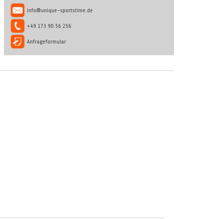
info@unique-sportstime.de
+49 173 90 56 256
Anfrageformular