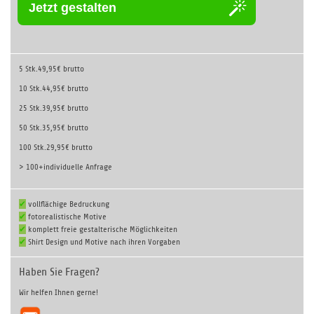
Jetzt gestalten
5 Stk.
49,95€ brutto
10 Stk.
44,95€ brutto
25 Stk.
39,95€ brutto
50 Stk.
35,95€ brutto
100 Stk.
29,95€ brutto
> 100+
individuelle Anfrage
✔
vollflächige Bedruckung
✔
fotorealistische Motive
✔
komplett freie gestalterische Möglichkeiten
✔
Shirt Design und Motive nach ihren Vorgaben
Haben Sie Fragen?
Wir helfen Ihnen gerne!