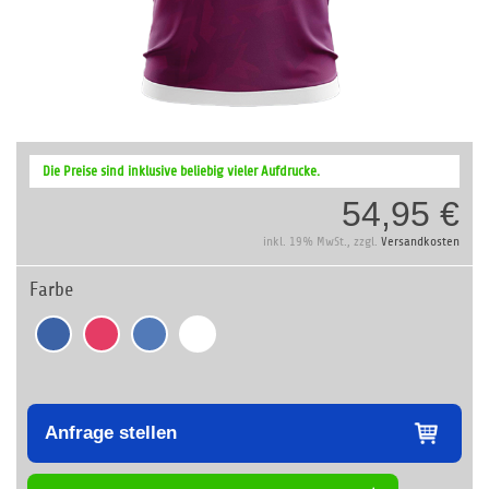
Zum
Anfang
Die Preise sind inklusive beliebig vieler Aufdrucke.
der
54,95 €
Bildergalerie
springen
inkl. 19% MwSt., zzgl.
Versandkosten
Farbe
Anfrage stellen