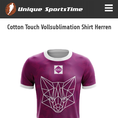
Cotton Touch Vollsublimation Shirt Herren
Zum
Ende
der
Bildergalerie
springen